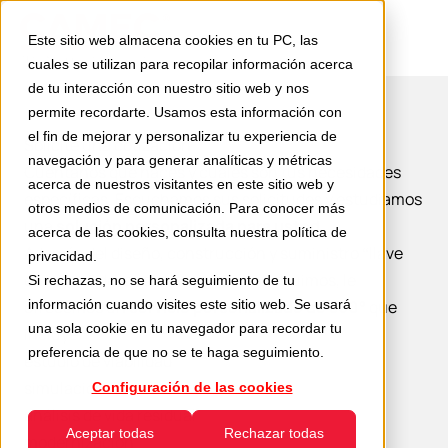
Este sitio web almacena cookies en tu PC, las
cuales se utilizan para recopilar información acerca
de tu interacción con nuestro sitio web y nos
permite recordarte. Usamos esta información con
el fin de mejorar y personalizar tu experiencia de
Solicite una cotización
navegación y para generar analíticas y métricas
Cuéntanos qué haces y cuáles son tus necesidades
acerca de nuestros visitantes en este sitio web y
específicas. Escuchamos sus solicitudes y estudiamos
otros medios de comunicación. Para conocer más
una
solución personalizada para usted
.
acerca de las cookies, consulta nuestra
política de
Además del diseño, construcción y suministro “llave
privacidad
.
en mano” de los sistemas que construimos, le
Si rechazas, no se hará seguimiento de tu
ofrecemos un
información cuando visites este sitio web. Se usará
servicio personalizado de 360°
que
una sola cookie en tu navegador para recordar tu
incluye:
preferencia de que no se te haga seguimiento.
estudio de viabilidad
simulación 3D
Configuración de las cookies
análisis de vida residual
Aceptar todas
Rechazar todas
modernización