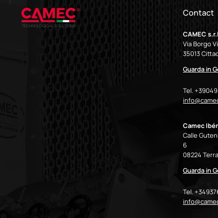
Contact
CAMEC s.r.l
Via Borgo V
35013 Cittad
Guarda in 
Tel. +3904
info@camec
Camec Ibér
Calle Gutenb
6
08224 Terra
Guarda in 
Tel. +3493
info@came