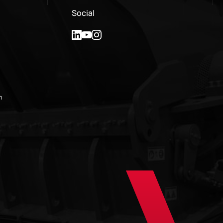
Social
n