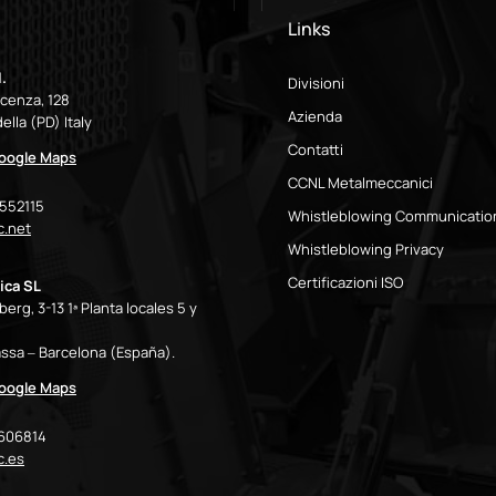
Links
.
Divisioni
icenza, 128
Azienda
ella (PD) Italy
Contatti
Google Maps
CCNL Metalmeccanici
9552115
Whistleblowing Communicatio
.net
Whistleblowing Privacy
Certificazioni ISO
ica SL
erg, 3-13 1ª Planta locales 5 y
ssa – Barcelona (España).
Google Maps
7606814
c.es