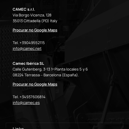
CAMEC s.r.l.
Via Borgo Vicenza, 128
35013 Cittadella (PD) Italy
Procurar no Google Maps
Tel. +39049552115
info@camec.net
Camec Ibérica SL
Calle Gutenberg, 3-13 1ª Planta locales 5 y 6
08224 Terrassa – Barcelona (España).
Procurar no Google Maps
Tel. +34937606814
info@camec.es