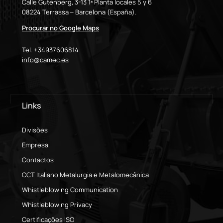
Calle Gutenberg, 3-13 1ª Planta locales 5 y 6
08224 Terrassa – Barcelona (España).
Procurar no Google Maps
Tel. +34937606814
info@camec.es
Links
Divisões
Empresa
Contactos
CCT Italiano Metalurgia e Metalomecânica
Whistleblowing Communication
Whistleblowing Privacy
Certificações ISO