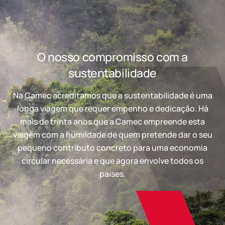
O nosso compromisso com a
sustentabilidade
Na Camec acreditamos que a sustentabilidade é uma
longa viagem que requer empenho e dedicação. Há
mais de trinta anos que a Camec empreende esta
viagem com a humildade de quem pretende dar o seu
pequeno contributo concreto para uma economia
circular necessária e que agora envolve todos os
países.