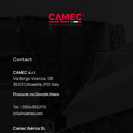
Contact
CAMEC s.r.l.
Via Borgo Vicenza, 128
35013 Cittadella (PD) Italy
Procurar no Google Maps
Tel. +39049552115
info@camec.net
Camec Ibérica SL