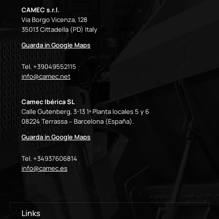
CAMEC s.r.l.
Via Borgo Vicenza, 128
35013 Cittadella (PD) Italy
Guarda in Google Maps
Tel. +39049552115
info@camec.net
Camec Ibérica SL
Calle Gutenberg, 3-13 1ª Planta locales 5 y 6
08224 Terrassa – Barcelona (España).
Guarda in Google Maps
Tel. +34937606814
info@camec.es
Links