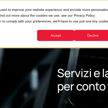
oni
Usato
Servizi
Azienda
Risorse
 used to improve your website experience and provide more personaliz
Show submenu for Divisioni
Show submenu for Usato
Show submenu for Servizi
find out more about the cookies we use, see our Privacy Policy.
r to comply with your preferences, we'll have to use just one tiny cooki
Accept
Decline
Servizi e 
per conto 