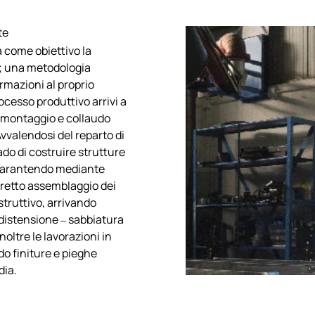
te
a come obiettivo la
a; una metodologia
rmazioni al proprio
rocesso produttivo arrivi a
montaggio e collaudo
 Avvalendosi del reparto di
do di costruire strutture
. Garantendo mediante
orretto assemblaggio dei
struttivo, arrivando
 distensione – sabbiatura
noltre le lavorazioni in
do finiture e pieghe
dia.