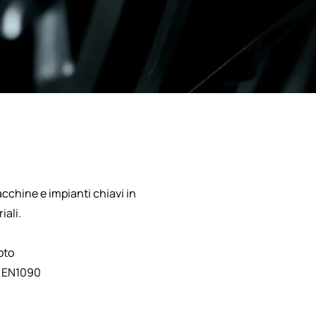
 ​e​ ​impianti​ ​chiavi​ ​in​ ​
riali.
oto
e EN1090