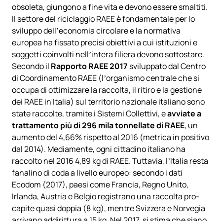
obsoleta, giungono a fine vita e devono essere smaltiti.
Il settore del riciclaggio RAEE è fondamentale per lo
sviluppo dell’economia circolare e la normativa
europea ha fissato precisi obiettivi a cui istituzioni e
soggetti coinvolti nell’intera filiera devono sottostare.
Secondo il
Rapporto RAEE 2017
sviluppato dal Centro
di Coordinamento RAEE (l’organismo centrale che si
occupa di ottimizzare la raccolta, il ritiro e la gestione
dei RAEE in Italia) sul territorio nazionale italiano sono
state raccolte, tramite i Sistemi Collettivi, e
avviate a
trattamento più di 296 mila tonnellate di RAEE
, un
aumento del 4,66% rispetto al 2016 (metrica in positivo
dal 2014). Mediamente, ogni cittadino italiano ha
raccolto nel 2016 4,89 kg di RAEE. Tuttavia, l’Italia resta
fanalino di coda a livello europeo: secondo i dati
Ecodom (2017), paesi come Francia, Regno Unito,
Irlanda, Austria e Belgio registrano una raccolta pro-
capite quasi doppia (8 kg), mentre Svizzera e Norvegia
arrivano addirittura a 15 kg. Nel 2017, si stima che siano