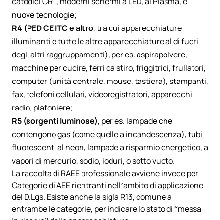
catodici CRT, moderni schermi a LED, al Plasma, e
nuove tecnologie;
R4 (PED CE ITC e altro
, tra cui apparecchiature
illuminanti e tutte le altre apparecchiature al di fuori
degli altri raggruppamenti), per es. aspirapolvere,
macchine per cucire, ferri da stiro, friggitrici, frullatori,
computer (unità centrale, mouse, tastiera), stampanti,
fax, telefoni cellulari, videoregistratori, apparecchi
radio, plafoniere;
R5 (sorgenti luminose)
, per es. lampade che
contengono gas (come quelle a incandescenza), tubi
fluorescenti al neon, lampade a risparmio energetico, a
vapori di mercurio, sodio, ioduri, o sotto vuoto.
La raccolta di RAEE professionale avviene invece per
Categorie di AEE rientranti nell’ambito di applicazione
del D.Lgs. Esiste anche la sigla R13, comune a
entrambe le categorie, per indicare lo stato di “messa