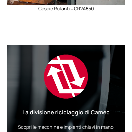
Cesoie Rotanti – CR2A850
La divisione riciclaggio di Camec
Scopri le macchine​ ​e​ ​impianti​ ​chiavi​ ​in​ ​mano​ ​