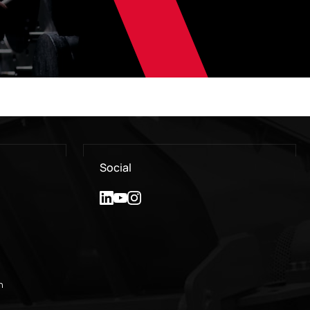
Social
n