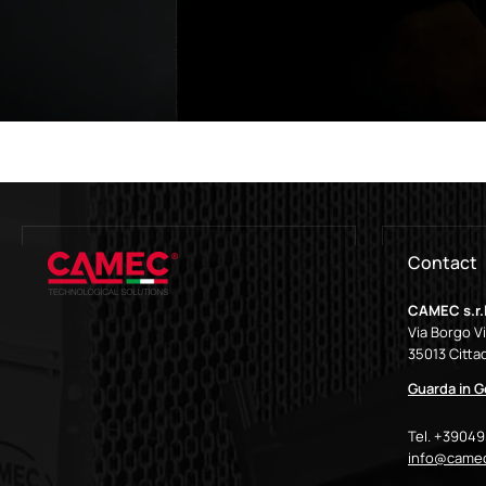
Contact
CAMEC s.r.l
Via Borgo V
35013 Cittad
Guarda in 
Tel. +3904
info@camec