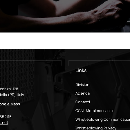
Links
.
Divisioni
icenza, 128
Azienda
ella (PD) Italy
Contatti
Google Maps
CCNL Metalmeccanici
9552115
Whistleblowing Communicatio
.net
Whistleblowing Privacy