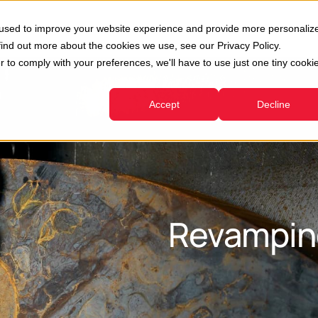
oni
Usato
Servizi
Azienda
Risorse
 used to improve your website experience and provide more personaliz
Show submenu for Divisioni
Show submenu for Usato
Show submenu for Servizi
find out more about the cookies we use, see our Privacy Policy.
r to comply with your preferences, we'll have to use just one tiny cooki
Accept
Decline
Revampin