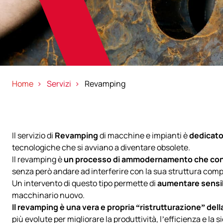
Home
Servizi
Revamping
Il servizio di
Revamping
di macchine e impianti è
dedicato 
tecnologiche che si avviano a diventare obsolete.
Il revamping è
un processo di ammodernamento che conse
senza però andare ad interferire con la sua struttura comp
Un intervento di questo tipo permette di
aumentare sensibi
macchinario nuovo.
Il revamping è una vera e propria “ristrutturazione” del
più evolute per migliorare la produttività, l’efficienza e la