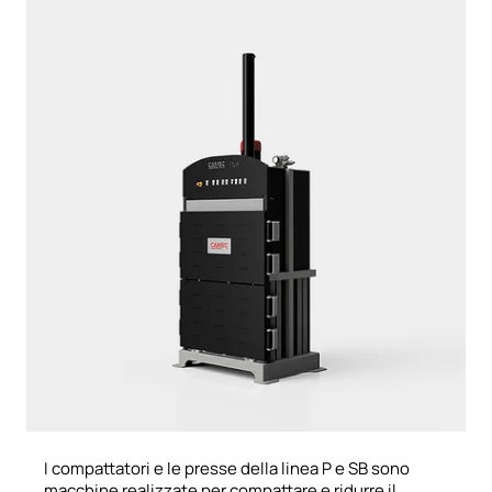
I compattatori e le presse della linea P e SB sono
macchine realizzate per compattare e​ ​ridurre​ ​il​ ​