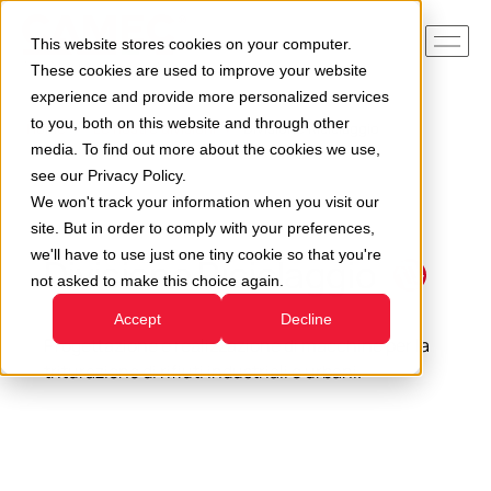
This website stores cookies on your computer.
These cookies are used to improve your website
experience and provide more personalized services
to you, both on this website and through other
Home
Le nostre divisioni
Divisione Riciclaggio
media. To find out more about the cookies we use,
see our Privacy Policy.
We won't track your information when you visit our
site. But in order to comply with your preferences,
we'll have to use just one tiny cookie so that you're
Divisione Riciclaggio
not asked to make this choice again.
Accept
Decline
Progettazione e realizzazione di macchine per la
triturazione di rifiuti industriali e urbani.