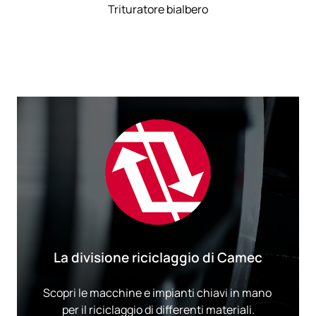
Trituratore bialbero
La divisione riciclaggio di Camec
Scopri le macchine​ ​e​ ​impianti​ ​chiavi​ ​in​ ​mano​ ​
per​ ​il riciclaggio​ ​di​ ​differenti​ ​materiali.