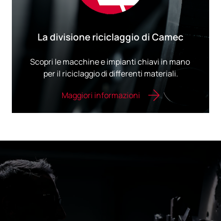
La divisione riciclaggio di Camec
Scopri le macchine​ ​e​ ​impianti​ ​chiavi​ ​in​ ​mano​ ​
per​ ​il riciclaggio​ ​di​ ​differenti​ ​materiali.
Maggiori informazioni