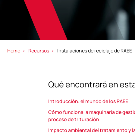
Home
Recursos
Instalaciones de reciclaje de RAEE
Qué encontrará en esta
Introducción: el mundo de los RAEE
Cómo funciona la maquinaria de gestió
proceso de trituración
Impacto ambiental del tratamiento y l