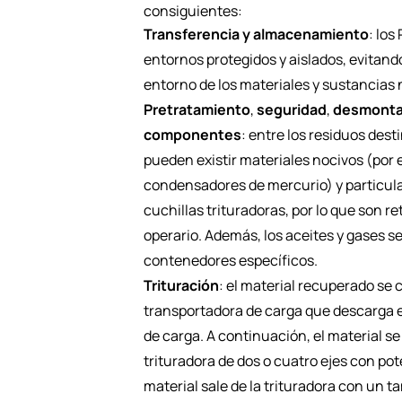
consiguientes:
Transferencia y almacenamiento
: lo
entornos protegidos y aislados, evitando
entorno de los materiales y sustancias
Pretratamiento
,
seguridad
,
desmontaj
componentes
: entre los residuos dest
pueden existir materiales nocivos (por 
condensadores de mercurio) y particul
cuchillas trituradoras, por lo que son 
operario. Además, los aceites y gases 
contenedores específicos.
Trituración
: el material recuperado se 
transportadora de carga que descarga el
de carga. A continuación, el material s
trituradora de dos o cuatro ejes con pot
material sale de la trituradora con u