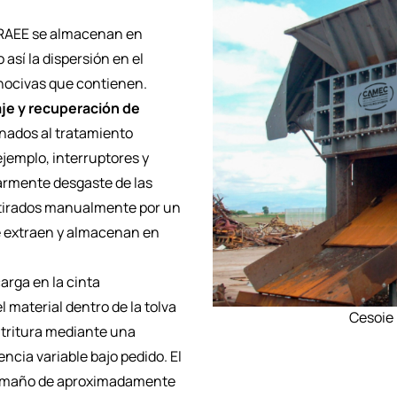
s RAEE se almacenan en
 así la dispersión en el
 nocivas que contienen.
e y recuperación de
inados al tratamiento
ejemplo, interruptores y
armente desgaste de las
retirados manualmente por un
se extraen y almacenan en
carga en la cinta
 material dentro de la tolva
Cesoie
e tritura mediante una
encia variable bajo pedido. El
n tamaño de aproximadamente