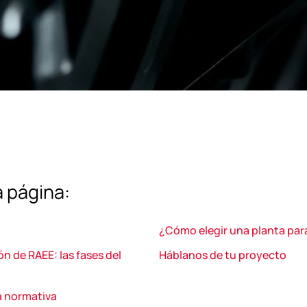
 página:
¿Cómo elegir una planta para
n de RAEE: las fases del
Háblanos de tu proyecto
a normativa