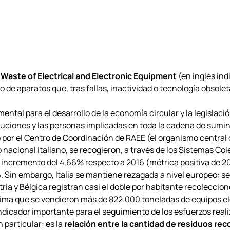
a
Waste of Electrical and Electronic Equipment
(en inglés in
de aparatos que, tras fallas, inactividad o tecnología obsoleta
mental para el desarrollo de la economía circular y la legisla
tuciones y las personas implicadas en toda la cadena de sumin
por el Centro de Coordinación de RAEE (el organismo central q
io nacional italiano, se recogieron, a través de los Sistemas Col
n incremento del 4,66% respecto a 2016 (métrica positiva de 
6. Sin embargo, Italia se mantiene rezagada a nivel europeo: s
ria y Bélgica registran casi el doble por habitante recoleccio
estima que se vendieron más de 822.000 toneladas de equipos elé
ndicador importante para el seguimiento de los esfuerzos reali
 particular: es la
relación entre la cantidad de residuos rec