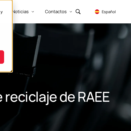
Noticias
Contactos
Español
 y
Show submenu for Empresa
Show submenu for Recursos
Show submenu for Noticias
Show submenu for Contactos
 reciclaje de RAEE