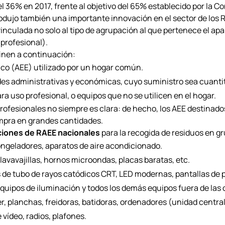
del 36% en 2017, frente al objetivo del 65% establecido por la
odujo también una importante innovación en el sector de los R
vinculada no solo al tipo de agrupación al que pertenece el apar
 profesional).
finen a continuación:
nico (AEE) utilizado por un hogar común.
des administrativas y económicas, cuyo suministro sea cuant
a uso profesional, o equipos que no se utilicen en el hogar.
rofesionales no siempre es clara: de hecho, los AEE destinado
ompra en grandes cantidades.
ciones de RAEE nacionales
para la recogida de residuos en gr
 congeladores, aparatos de aire acondicionado.
s, lavavajillas, hornos microondas, placas baratas, etc.
llas de tubo de rayos catódicos CRT, LED modernas, pantallas de
 equipos de iluminación y todos los demás equipos fuera de las
, planchas, freidoras, batidoras, ordenadores (unidad central
 vídeo, radios, plafones.