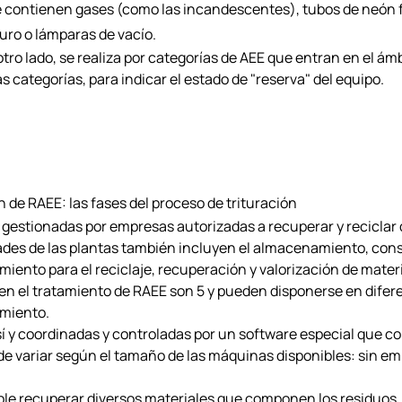
que contienen gases (como las incandescentes), tubos de neón 
uro o lámparas de vacío.
tro lado, se realiza por categorías de AEE que entran en el ám
 categorías, para indicar el estado de "reserva" del equipo.
de RAEE: las fases del proceso de trituración
 gestionadas por empresas autorizadas a recuperar y reciclar 
dades de las plantas también incluyen el almacenamiento, consi
miento para el reciclaje, recuperación y valorización de materi
en el tratamiento de RAEE son 5 y pueden disponerse en dife
amiento.
 y coordinadas y controladas por un software especial que c
 variar según el tamaño de las máquinas disponibles: sin emba
ible recuperar diversos materiales que componen los residuos,