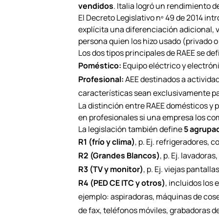
vendidos
. Italia logró un rendimiento 
El Decreto Legislativo
nº
49 de 2014 intr
explícita una diferenciación adicional, 
persona quien los hizo usado (privado o
Los dos tipos principales de RAEE se de
Poméstico:
Equipo eléctrico y electró
Profesional:
AEE destinados a activida
características sean exclusivamente par
La distinción entre RAEE domésticos y p
en profesionales si una empresa los c
La legislación también define
5 agrupa
R1 (frío y clima)
, p. Ej. refrigeradores,
R2 (Grandes Blancos)
, p. Ej. lavadora
R3 (TV y monitor)
, p. Ej. viejas panta
R4 (PED CE ITC y otros)
, incluidos los
ejemplo: aspiradoras, máquinas de coser
de fax, teléfonos móviles, grabadoras de