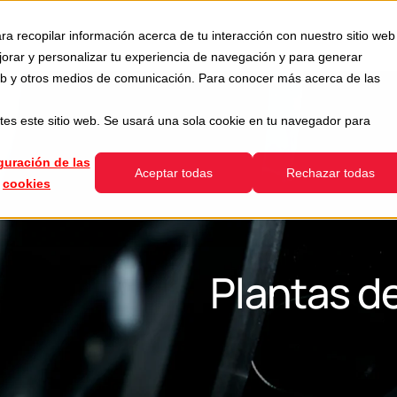
Usada
Servicios
Empresa
Recursos
ra recopilar información acerca de tu interacción con nuestro sitio web
how submenu for Divisiones
Show submenu for Usada
Show submenu for Servicios
jorar y personalizar tu experiencia de navegación y para generar
 web y otros medios de comunicación. Para conocer más acerca de las
tes este sitio web. Se usará una sola cookie en tu navegador para
guración de las
Aceptar todas
Rechazar todas
cookies
Plantas de