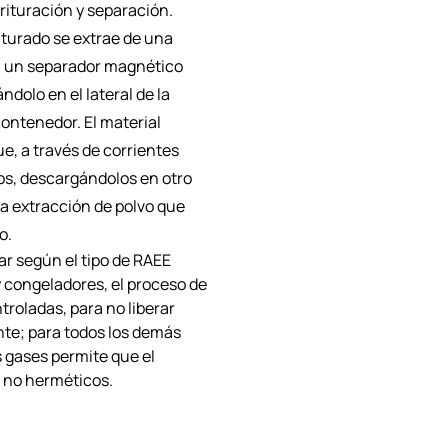
rituración y separación.
triturado se extrae de una
n un separador magnético
ndolo en el lateral de la
ontenedor. El material
e, a través de corrientes
os, descargándolos en otro
la extracción de polvo que
o.
ar según el tipo de RAEE
 y congeladores, el proceso de
troladas, para no liberar
te; para todos los demás
 gases permite que el
s no herméticos.