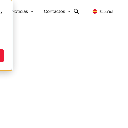
Noticias
Contactos
Español
 y
Show submenu for Empresa
Show submenu for Recursos
Show submenu for Noticias
Show submenu for Contactos