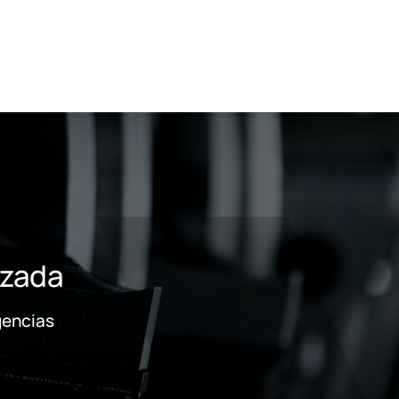
izada
gencias