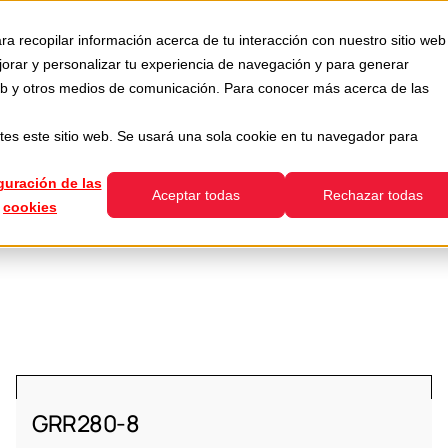
Usada
Servicios
Empresa
Recursos
ra recopilar información acerca de tu interacción con nuestro sitio web
how submenu for Divisiones
Show submenu for Usada
Show submenu for Servicios
jorar y personalizar tu experiencia de navegación y para generar
 web y otros medios de comunicación. Para conocer más acerca de las
tes este sitio web. Se usará una sola cookie en tu navegador para
guración de las
Aceptar todas
Rechazar todas
cookies
GRR280-8