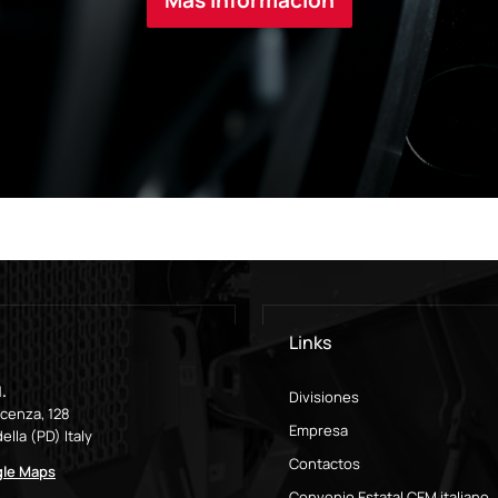
Más información
Links
.
Divisiones
icenza, 128
Empresa
ella (PD) Italy
Contactos
gle Maps
Convenio Estatal CEM italiano