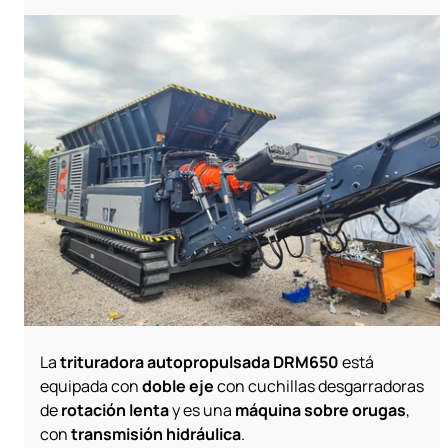
La
trituradora autopropulsada DRM650
está
equipada con
doble eje
con cuchillas desgarradoras
de
rotación lenta
y es una
máquina sobre orugas
,
con
transmisión hidráulica
.