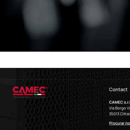
Contact
CAMEC s.r.l
Via Borgo V
35013 Cittad
Procurar n