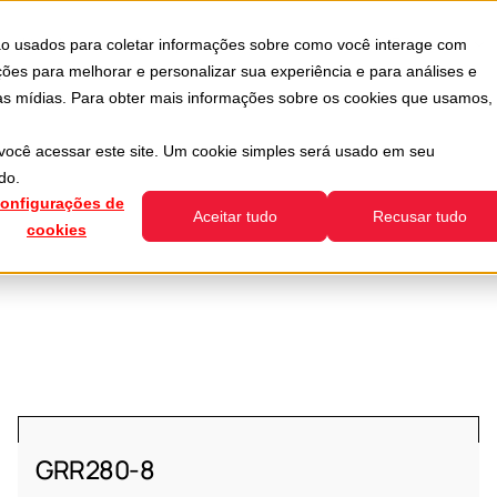
Usada
Serviços
Empresa
Recursos
ão usados para coletar informações sobre como você interage com
how submenu for Divisões
Show submenu for Usada
Show submenu for Serviços
S
ões para melhorar e personalizar sua experiência e para análises e
ras mídias. Para obter mais informações sobre os cookies que usamos,
você acessar este site. Um cookie simples será usado em seu
do.
onfigurações de
Aceitar tudo
Recusar tudo
cookies
GRR280-8