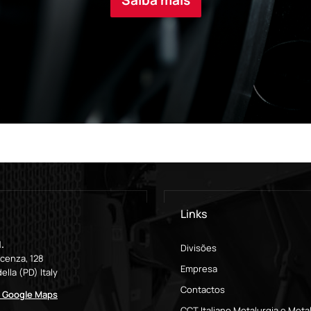
Saiba mais
Links
.
Divisões
icenza, 128
Empresa
ella (PD) Italy
Contactos
o Google Maps
CCT Italiano Metalurgia e Met