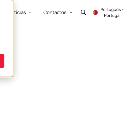
Português -
Notícias
Contactos
how submenu for Empresa
Show submenu for Recursos
Show submenu for Notícias
Show submenu for Contactos
Portugal