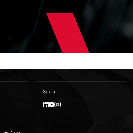
Social
alomecânica