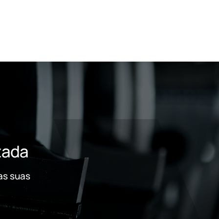
zada
as suas