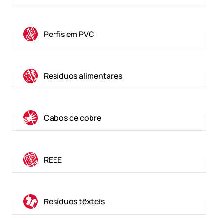
Perfis em PVC
Resíduos alimentares
Cabos de cobre
REEE
Resíduos têxteis