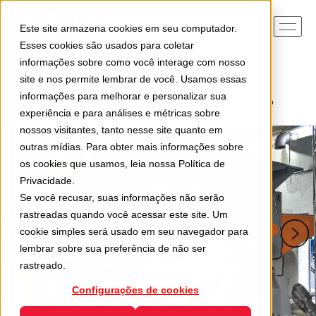
Este site armazena cookies em seu computador.
Esses cookies são usados para coletar
informações sobre como você interage com nosso
site e nos permite lembrar de você. Usamos essas
Home
Usada
informações para melhorar e personalizar sua
Triturador Monorotor GL620/21 com acionamento hidráulico
experiência e para análises e métricas sobre
nossos visitantes, tanto nesse site quanto em
outras mídias. Para obter mais informações sobre
os cookies que usamos, leia nossa
Política de
Privacidade
.
Se você recusar, suas informações não serão
rastreadas quando você acessar este site. Um
cookie simples será usado em seu navegador para
lembrar sobre sua preferência de não ser
rastreado.
Configurações de cookies