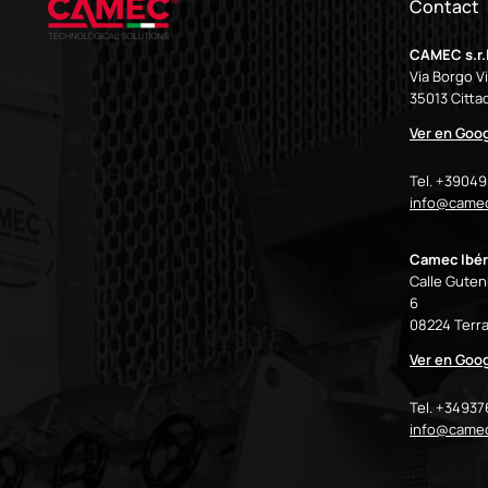
Contact
CAMEC s.r.l
Via Borgo V
35013 Cittad
Ver en Goo
Tel. +3904
info@camec
Camec Ibér
Calle Gutenb
6
08224 Terra
Ver en Goo
Tel. +3493
info@came