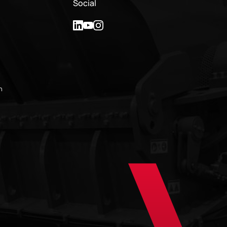
Social
n