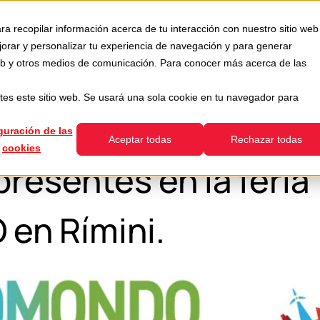
Usada
Servicios
Empresa
Recursos
ra recopilar información acerca de tu interacción con nuestro sitio web
how submenu for Divisiones
Show submenu for Usada
Show submenu for Servicios
jorar y personalizar tu experiencia de navegación y para generar
 web y otros medios de comunicación. Para conocer más acerca de las
tes este sitio web. Se usará una sola cookie en tu navegador para
guración de las
Aceptar todas
Rechazar todas
cookies
resentes en la feria
n Rímini.