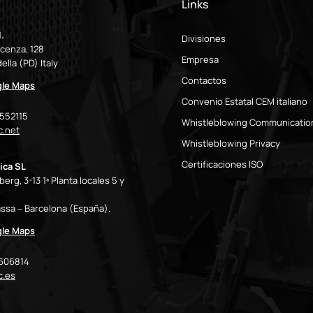
Links
.
Divisiones
icenza, 128
Empresa
ella (PD) Italy
Contactos
gle Maps
Convenio Estatal CEM italiano
9552115
Whistleblowing Communicatio
.net
Whistleblowing Privacy
Certificaciones ISO
ica SL
erg, 3-13 1ª Planta locales 5 y
ssa – Barcelona (España).
gle Maps
7606814
c.es