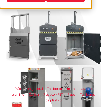
Plástico en general
Tambores de metal
Latas de
aluminio
Cartón
Plástico - PET
Papel
Tambores
de plástico