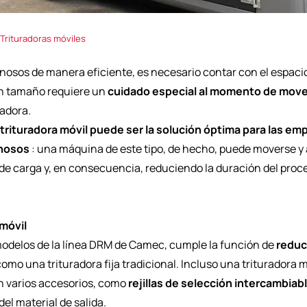
Trituradoras móviles
nosos de manera eficiente, es necesario contar con el espaci
an tamaño requiere un
cuidado especial al momento de mover 
radora.
trituradora móvil
puede ser la solución óptima para las em
inosos
: una máquina de este tipo, de hecho, puede moverse y 
 de carga y, en consecuencia, reduciendo la duración del proc
móvil
modelos de la línea DRM de Camec, cumple la función de
reduci
mo una trituradora fija tradicional. Incluso una trituradora 
n varios accesorios, como
rejillas de selección intercambiab
el material de salida.