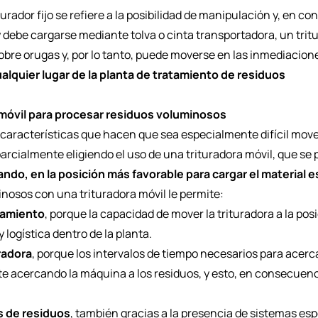
turador fijo se refiere a la posibilidad de manipulación y, en 
jo y debe cargarse mediante tolva o cinta transportadora, un tri
re orugas y, por lo tanto, puede moverse en las inmediacione
alquier lugar de la planta de tratamiento de residuos
a móvil para procesar residuos voluminosos
características que hacen que sea especialmente difícil move
parcialmente eligiendo el uso de una trituradora móvil, que se
ando, en la posición más favorable para cargar el material 
inosos con una trituradora móvil le permite:
samiento
, porque la capacidad de mover la trituradora a la po
y logística dentro de la planta.
uradora
, porque los intervalos de tiempo necesarios para acerc
e acercando la máquina a los residuos, y esto, en consecuenc
s de residuos
, también gracias a la presencia de sistemas es