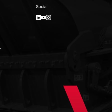
Social
n