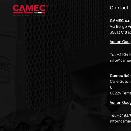
Contact
CAMEC s.r.l
Via Borgo V
35013 Cittad
Ver en Goo
Tel. +3904
info@camec
Camec Ibér
Calle Gutenb
6
08224 Terra
Ver en Goo
Tel. +3493
info@came