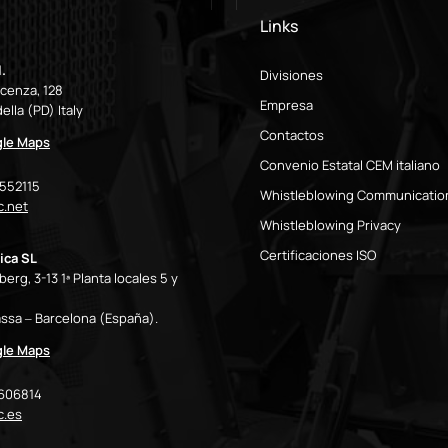
Links
.
Divisiones
icenza, 128
Empresa
ella (PD) Italy
Contactos
gle Maps
Convenio Estatal CEM italiano
9552115
Whistleblowing Communicatio
.net
Whistleblowing Privacy
Certificaciones ISO
ica SL
erg, 3-13 1ª Planta locales 5 y
ssa – Barcelona (España).
gle Maps
7606814
c.es