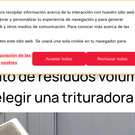
Usada
Servicios
Empresa
Recursos
ra recopilar información acerca de tu interacción con nuestro sitio web
how submenu for Divisiones
Show submenu for Usada
Show submenu for Servicios
jorar y personalizar tu experiencia de navegación y para generar
 web y otros medios de comunicación. Para conocer más acerca de las
tes este sitio web. Se usará una sola cookie en tu navegador para
guración de las
Aceptar todas
Rechazar todas
cookies
nto de residuos volu
legir una trituradora