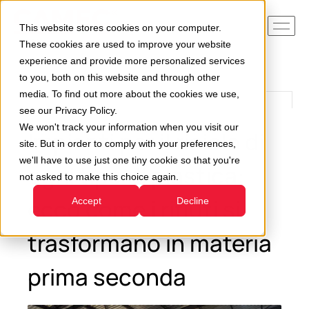
This website stores cookies on your computer.
These cookies are used to improve your website
experience and provide more personalized services
to you, both on this website and through other
media. To find out more about the cookies we use,
see our Privacy Policy.
We won't track your information when you visit our
Impianti per il riciclo di
site. But in order to comply with your preferences,
we'll have to use just one tiny cookie so that you're
ogni tipo di plastica:
not asked to make this choice again.
ecco come i rifiuti si
Accept
Decline
trasformano in materia
prima seconda