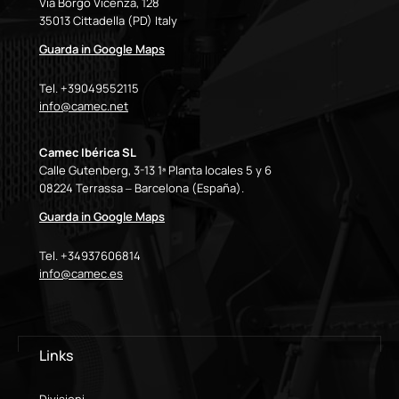
Via Borgo Vicenza, 128
35013 Cittadella (PD) Italy
Guarda in Google Maps
Tel. +39049552115
info@camec.net
Camec Ibérica SL
Calle Gutenberg, 3-13 1ª Planta locales 5 y 6
08224 Terrassa – Barcelona (España).
Guarda in Google Maps
Tel. +34937606814
info@camec.es
Links
Divisioni