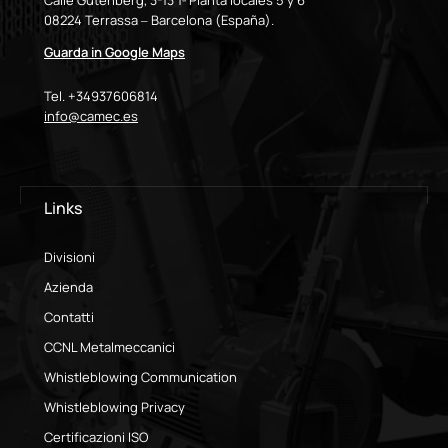
Calle Gutenberg, 3-13 1ª Planta locales 5 y 6
08224 Terrassa – Barcelona (España).
Guarda in Google Maps
Tel. +34937606814
info@camec.es
Links
Divisioni
Azienda
Contatti
CCNL Metalmeccanici
Whistleblowing Communication
Whistleblowing Privacy
Certificazioni ISO