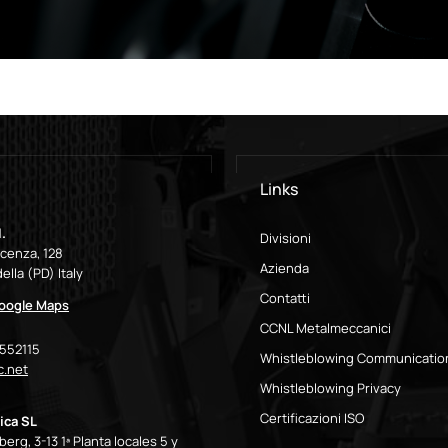
Links
.
Divisioni
icenza, 128
Azienda
ella (PD) Italy
Contatti
Google Maps
CCNL Metalmeccanici
9552115
Whistleblowing Communicatio
.net
Whistleblowing Privacy
Certificazioni ISO
ica SL
erg, 3-13 1ª Planta locales 5 y