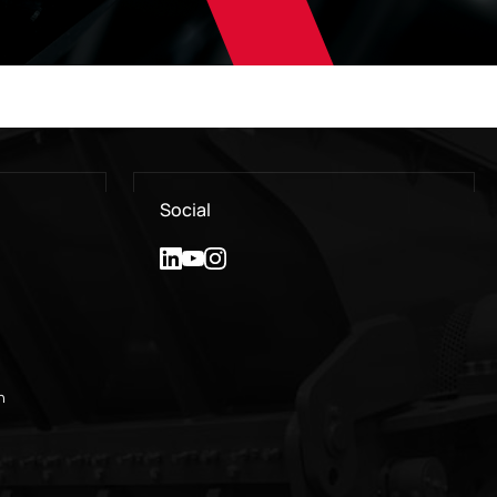
Social
n