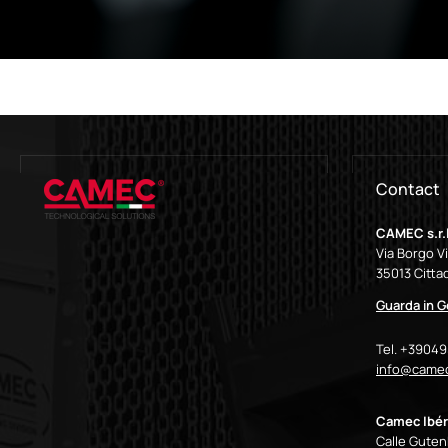
Contact
CAMEC s.r.l
Via Borgo V
35013 Cittad
Guarda in 
Tel. +3904
info@camec
Camec Ibér
Calle Gutenb