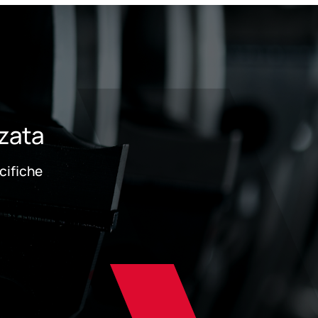
zzata
ecifiche