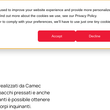
oni
Usato
Servizi
Azienda
Risorse
 used to improve your website experience and provide more personaliz
Show submenu for Divisioni
Show submenu for Usato
Show submenu for Servizi
find out more about the cookies we use, see our Privacy Policy.
r to comply with your preferences, we'll have to use just one tiny cooki
Accept
Decline
e realizzati da Camec
 pacchi pressati e anche
anti è possibile ottenere
rpi inquinanti.