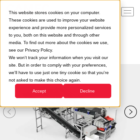
This website stores cookies on your computer.
These cookies are used to improve your website
experience and provide more personalized services
to you, both on this website and through other
Home
Le nostre divisioni
media. To find out more about the cookies we use,
Divisione Impianti per il Riciclaggio
Impianti
see our Privacy Policy.
Impianto Cavi di Rame
We won't track your information when you visit our
site. But in order to comply with your preferences,
we'll have to use just one tiny cookie so that you're
not asked to make this choice again.
Accept
Decline