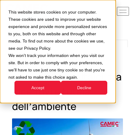
This website stores cookies on your computer.
These cookies are used to improve your website
experience and provide more personalized services
to you, both on this website and through other
media. To find out more about the cookies we use,
see our Privacy Policy.
We won't track your information when you visit our
Lo smaltimento dei
site. But in order to comply with your preferences,
we'll have to use just one tiny cookie so that you're
pannelli fotovoltaici, tra
not asked to make this choice again.
incentivi e tutela
Accept
Decline
dell’ambiente