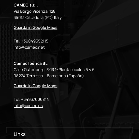
CAMEC s.r.l.
Via Borgo Vicenza, 128
35013 Cittadella (PD) Italy
Guarda in Google Maps
Tel. +39049552115
info@camec.net
Camec Ibérica SL
Calle Gutenberg, 3-13 1ª Planta locales 5 y 6
08224 Terrassa – Barcelona (España).
Guarda in Google Maps
Tel. +34937606814
info@camec.es
Links