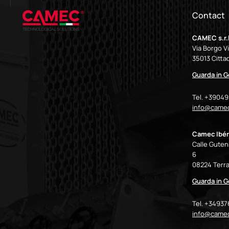
Contact
CAMEC s.r.l
Via Borgo V
35013 Cittad
Guarda in 
Tel. +3904
info@camec
Camec Ibér
Calle Gutenb
6
08224 Terra
Guarda in 
Tel. +3493
info@came