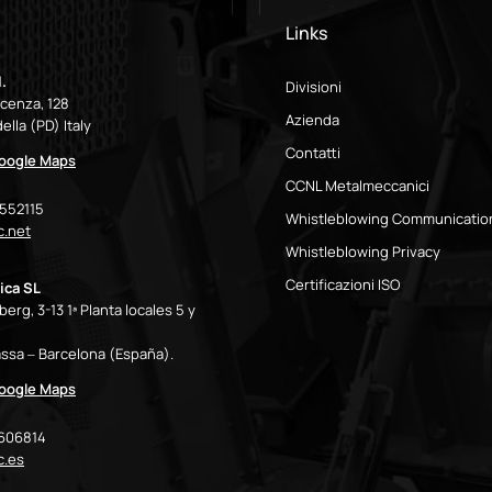
Links
.
Divisioni
icenza, 128
Azienda
ella (PD) Italy
Contatti
Google Maps
CCNL Metalmeccanici
9552115
Whistleblowing Communicatio
.net
Whistleblowing Privacy
Certificazioni ISO
ica SL
erg, 3-13 1ª Planta locales 5 y
ssa – Barcelona (España).
Google Maps
7606814
c.es