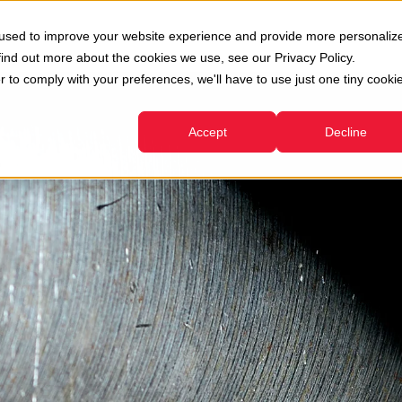
oni
Usato
Servizi
Azienda
Risorse
 used to improve your website experience and provide more personaliz
Show submenu for Divisioni
Show submenu for Usato
Show submenu for Servizi
find out more about the cookies we use, see our Privacy Policy.
r to comply with your preferences, we'll have to use just one tiny cooki
Accept
Decline