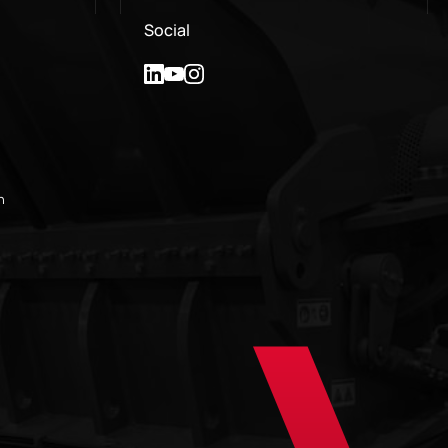
Social
n