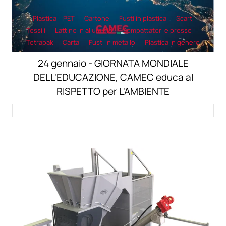
Plastica – PET
Cartone
Fusti in plastica
Scarti
Tessili
Lattine in alluminio
Compattatori e presse
Tetrapak
Carta
Fusti in metallo
Plastica in genere
24 gennaio - GIORNATA MONDIALE
DELL'EDUCAZIONE, CAMEC educa al
RISPETTO per L'AMBIENTE