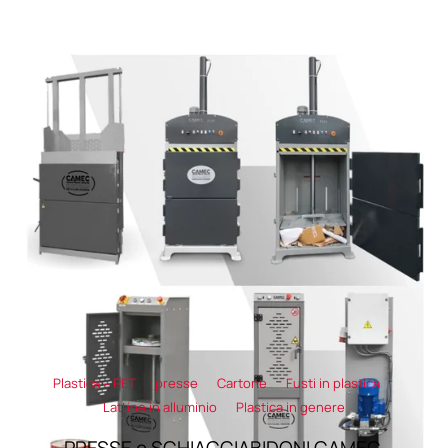
Plastica – PET
presse
Cartone
Fusti in plastica
Lattine in alluminio
Plastica in genere