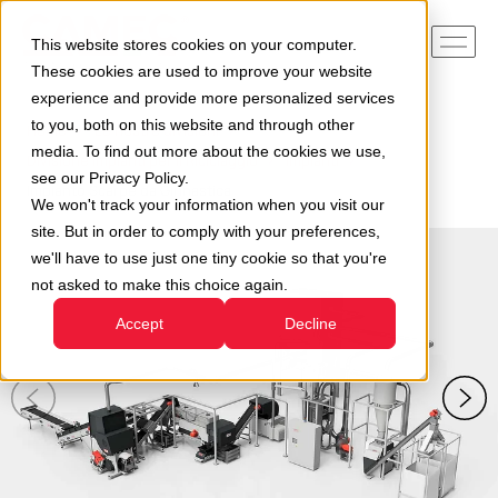
This website stores cookies on your computer.
These cookies are used to improve your website
experience and provide more personalized services
to you, both on this website and through other
Home
Le nostre divisioni
media. To find out more about the cookies we use,
Divisione Impianti per il Riciclaggio
Impianti
see our Privacy Policy.
Impianto Scarpe da Ginnastica
We won't track your information when you visit our
site. But in order to comply with your preferences,
we'll have to use just one tiny cookie so that you're
not asked to make this choice again.
Accept
Decline