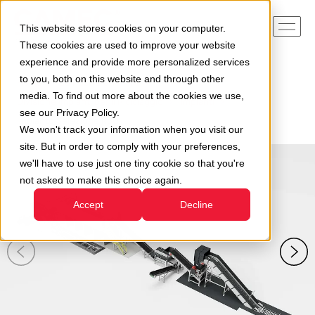
This website stores cookies on your computer.
These cookies are used to improve your website
experience and provide more personalized services
to you, both on this website and through other
Home
Le nostre divisioni
media. To find out more about the cookies we use,
Divisione Impianti per il Riciclaggio
Impianti
see our Privacy Policy.
Impianto Selezione RSU
We won't track your information when you visit our
site. But in order to comply with your preferences,
we'll have to use just one tiny cookie so that you're
not asked to make this choice again.
Accept
Decline