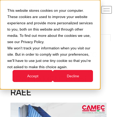
This website stores cookies on your computer.
These cookies are used to improve your website
experience and provide more personalized services
to you, both on this website and through other
media. To find out more about the cookies we use,
see our Privacy Policy.
We won't track your information when you visit our
Le soluzioni avanzate
site. But in order to comply with your preferences,
we'll have to use just one tiny cookie so that you're
CAMEC per il
not asked to make this choice again.
TRATTAMENTO dei
Accept
Decline
RAEE