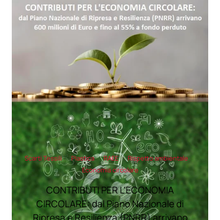
Scarti Tessili
Plastica
RAEE
Rispetto ambientale
Economia circolare
CONTRIBUTI PER L'ECONOMIA
CIRCOLARE: dal Piano Nazionale di
Ripresa e Resilienza (PNRR) arrivano