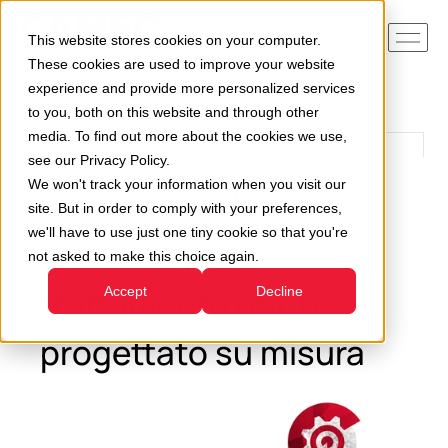
This website stores cookies on your computer.
These cookies are used to improve your website
experience and provide more personalized services
to you, both on this website and through other
media. To find out more about the cookies we use,
see our Privacy Policy.
We won't track your information when you visit our
Perché scegliere un
site. But in order to comply with your preferences,
we'll have to use just one tiny cookie so that you're
impianto per il
not asked to make this choice again.
trattamento rifiuti
Accept
Decline
progettato su misura