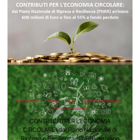
Scarti Tessili
Plastica
RAEE
Rispetto ambientale
Economia circolare
CONTRIBUTI PER L'ECONOMIA
CIRCOLARE: dal Piano Nazionale di
Ripresa e Resilienza (PNRR) arrivano